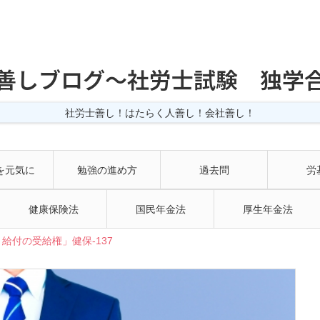
善しブログ〜社労士試験 独学
社労士善し！はたらく人善し！会社善し！
を元気に
勉強の進め方
過去問
労
健康保険法
国民年金法
厚生年金法
給付の受給権」健保-137