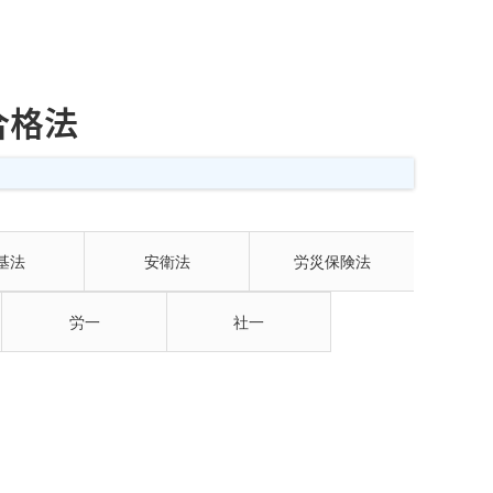
合格法
基法
安衛法
労災保険法
労一
社一