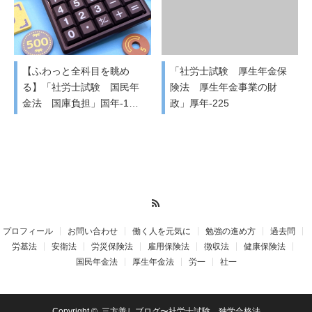
【ふわっと全科目を眺め
「社労士試験 厚生年金保
る】「社労士試験 国民年
険法 厚生年金事業の財
金法 国庫負担」国年-1…
政」厚年-225
RSS
プロフィール
お問い合わせ
働く人を元気に
勉強の進め方
過去問
労基法
安衛法
労災保険法
雇用保険法
徴収法
健康保険法
国民年金法
厚生年金法
労一
社一
Copyright ©
三方善しブログ〜社労士試験 独学合格法