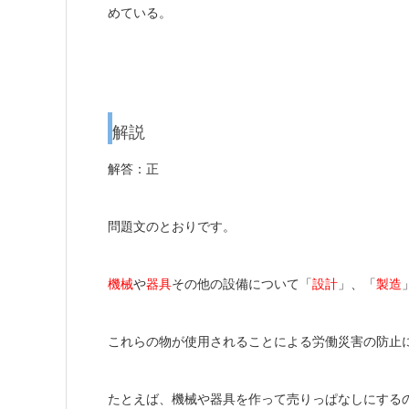
めている。
解説
解答：正
問題文のとおりです。
機械
や
器具
その他の設備について「
設計
」、「
製造
これらの物が使用されることによる労働災害の防止
たとえば、機械や器具を作って売りっぱなしにする