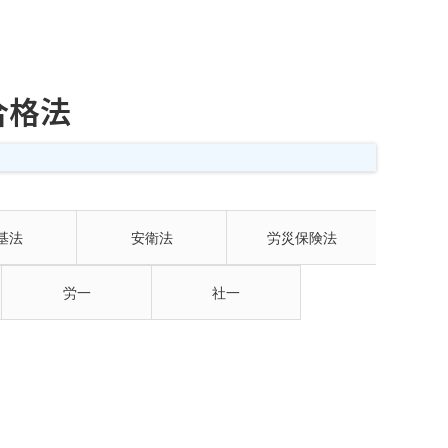
合格法
基法
安衛法
労災保険法
労一
社一