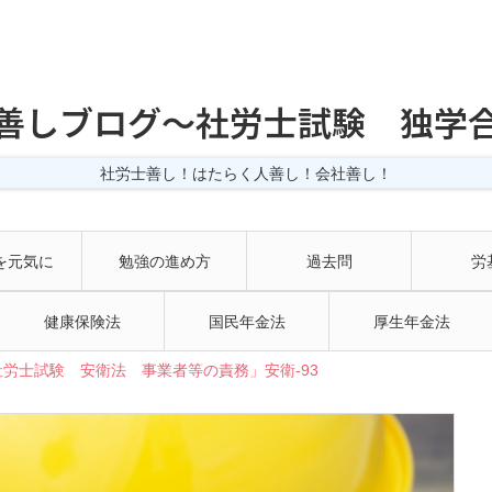
善しブログ〜社労士試験 独学
社労士善し！はたらく人善し！会社善し！
を元気に
勉強の進め方
過去問
労
健康保険法
国民年金法
厚生年金法
労士試験 安衛法 事業者等の責務」安衛-93