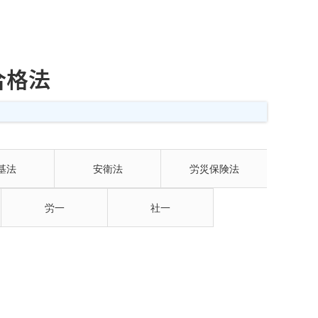
合格法
基法
安衛法
労災保険法
労一
社一