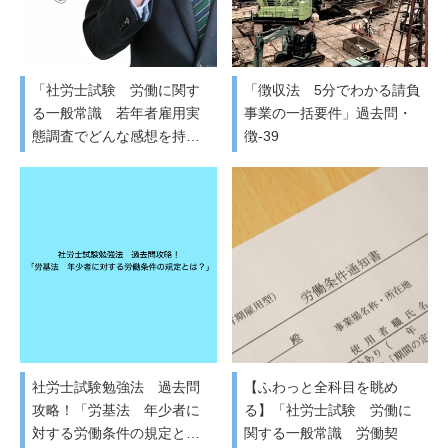
「社労士試験 労働に関す
「徴収法 5分でわかる請負
る一般常識 若年者雇用実
事業の一括要件」過去問・
態調査でどんな感想を持…
徴-39
社労士試験勉強法 過去問
【ふわっと全科目を眺め
攻略！「労基法 年少者に
る】「社労士試験 労働に
対する労働条件の規定と…
関する一般常識 労働契