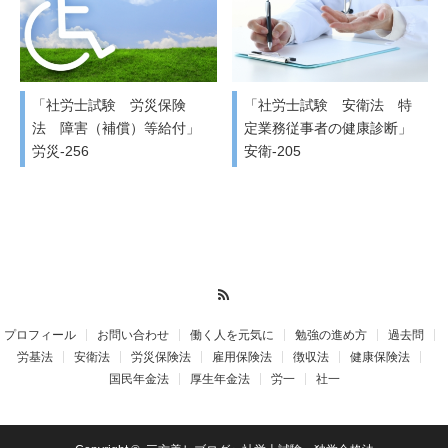
「社労士試験 労災保険
「社労士試験 安衛法 特
法 障害（補償）等給付」
定業務従事者の健康診断」
労災-256
安衛-205
RSS
プロフィール
お問い合わせ
働く人を元気に
勉強の進め方
過去問
労基法
安衛法
労災保険法
雇用保険法
徴収法
健康保険法
国民年金法
厚生年金法
労一
社一