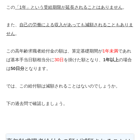
この
「1年」という受給期限が延長されることはありません
。
また、
自己の労働による収入があっても減額されることもありま
せん
。
この高年齢求職者給付金の額は、算定基礎期間が
1年未満
であれ
ば基本手当日額相当分に
30日
を掛けた額となり、
1年以上
の場合
は
50日分
となります。
では、この給付額は減額されることはないのでしょうか。
下の過去問で確認しましょう。