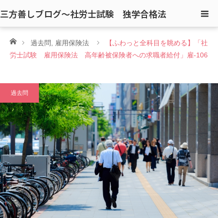
三方善しブログ〜社労士試験 独学合格法
ホーム
過去問
,
雇用保険法
【ふわっと全科目を眺める】「社
労士試験 雇用保険法 高年齢被保険者への求職者給付」雇-106
過去問