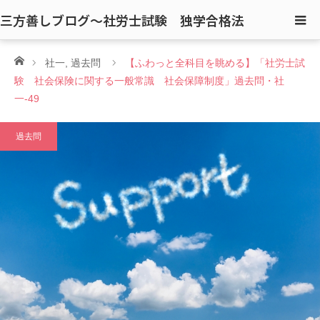
三方善しブログ〜社労士試験 独学合格法
ホーム
社一
,
過去問
【ふわっと全科目を眺める】「社労士試
験 社会保険に関する一般常識 社会保障制度」過去問・社
一-49
過去問