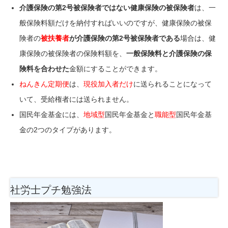
介護保険の第2号被保険者ではない健康保険の被保険者
は、一
般保険料額だけを納付すればいいのですが、健康保険の被保
険者の
被扶養者
が介護保険の第2号被保険者である
場合は、健
康保険の被保険者の保険料額を、
一般保険料と介護保険の保
険料を合わせた
金額にすることができます。
ねんきん定期便
は、
現役加入者だけ
に送られることになって
いて、受給権者には送られません。
国民年金基金には、
地域型
国民年金基金と
職能型
国民年金基
金の2つのタイプがあります。
社労士プチ勉強法