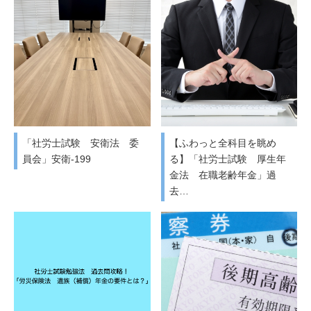
「社労士試験 安衛法 委
【ふわっと全科目を眺め
員会」安衛-199
る】「社労士試験 厚生年
金法 在職老齢年金」過
去…