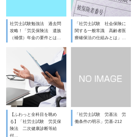
社労士試験勉強法 過去問
「社労士試験 社会保険に
攻略！「労災保険法 遺族
関する一般常識 高齢者医
（補償）年金の要件とは…
療確保法の仕組みとは」…
【ふわっと全科目を眺め
「社労士試験 労基法 労
る】「社労士試験 労災保
働条件の明示」労基-212
険法 二次健康診断等給
付…