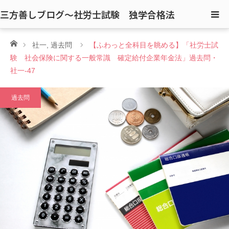
三方善しブログ〜社労士試験 独学合格法
ホーム
社一
,
過去問
【ふわっと全科目を眺める】「社労士試
験 社会保険に関する一般常識 確定給付企業年金法」過去問・
社一-47
過去問