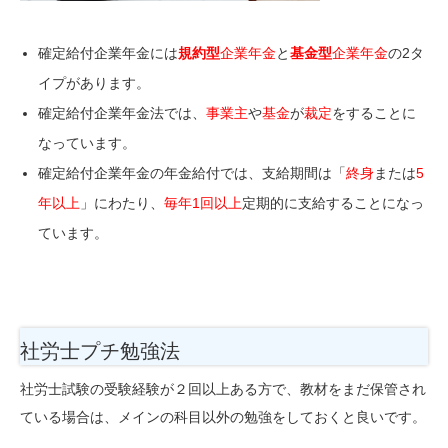
確定給付企業年金には
規約型
企業年金
と
基金型
企業年金
の2タ
イプがあります。
確定給付企業年金法では、
事業主
や
基金
が
裁定
をすることに
なっています。
確定給付企業年金の年金給付では、支給期間は「
終身
または
5
年以上
」にわたり、
毎年1回以上
定期的に支給することになっ
ています。
社労士プチ勉強法
社労士試験の受験経験が２回以上ある方で、教材をまだ保管され
ている場合は、メインの科目以外の勉強をしておくと良いです。