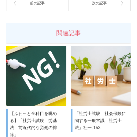
前の記事
次の記事
関連記事
【ふわっと全科目を眺め
「社労士試験 社会保険に
る】「社労士試験 労基
関する一般常識 社労士
法 前近代的な労働の排
法」社一-153
除」…