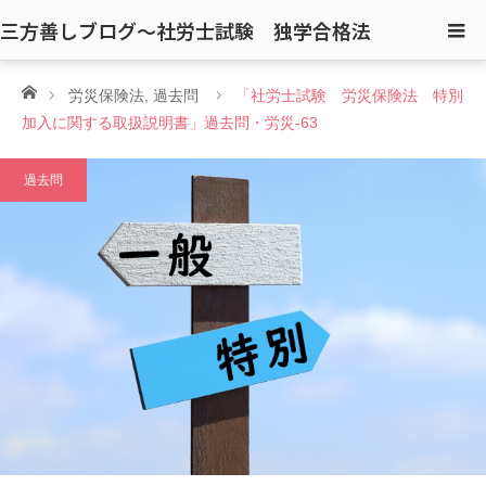
三方善しブログ〜社労士試験 独学合格法
ホーム
労災保険法
,
過去問
「社労士試験 労災保険法 特別
加入に関する取扱説明書」過去問・労災-63
過去問