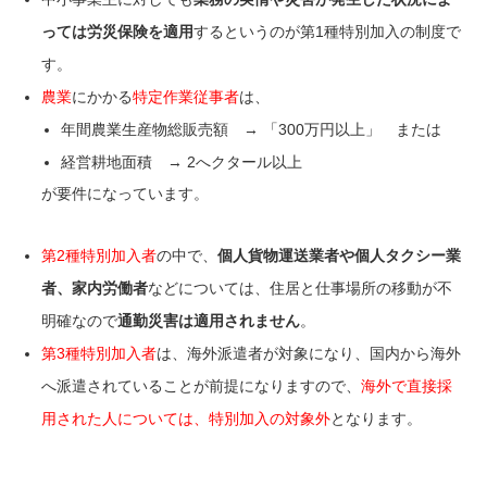
っては労災保険を適用
するというのが第1種特別加入の制度で
す。
農業
にかかる
特定作業従事者
は、
年間農業生産物総販売額 → 「300万円以上」 または
経営耕地面積 → 2へクタール以上
が要件になっています。
第2種特別加入者
の中で、
個人貨物運送業者や個人タクシー業
者、家内労働者
などについては、住居と仕事場所の移動が不
明確なので
通勤災害は適用されません
。
第3種特別加入者
は、海外派遣者が対象になり、国内から海外
へ派遣されていることが前提になりますので、
海外で直接採
用された人については、特別加入の対象外
となります。