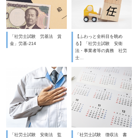
「社労士試験 労基法 賃
【ふわっと全科目を眺め
金」労基-214
る】「社労士試験 安衛
法・事業者等の責務 社労
士…
「社労士試験 安衛法 監
「社労士試験 徴収法 書