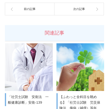
前の記事
次の記事
関連記事
「社労士試験 安衛法 一
【ふわっと全科目を眺め
般健康診断」安衛-139
る】「社労士試験 労災保
険法 傷病（補償）等年