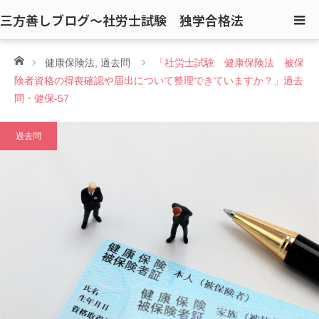
三方善しブログ〜社労士試験 独学合格法
ホーム
健康保険法
,
過去問
「社労士試験 健康保険法 被保
険者資格の得喪確認や届出について整理できていますか？」過去
問・健保-57
過去問