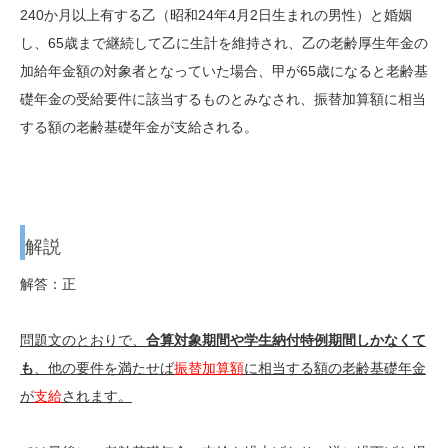
240か月以上有する乙（昭和24年4月2日生まれの男性）と婚姻
し、65歳まで継続して乙に生計を維持され、乙の老齢厚生年金の
加給年金額の対象者となっていた場合、甲が65歳になると老齢基
礎年金の受給要件に該当するものとみなされ、振替加算額に相当
する額の老齢基礎年金が支給される。
解説
解答：正
問題文のとおりで、
合算対象期間や
学生納付特例
期間しかなくて
も
、他の要件を満たせば
振替加算額
に相当する額の老齢基礎年金
が
支給
されます。