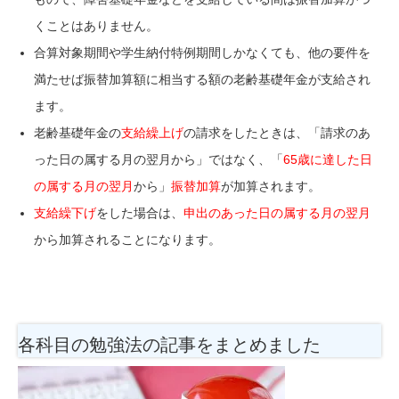
くことはありません。
合算対象期間や
学生納付特例
期間しかなくても、他の要件を
満たせば振替加算額に相当する額の老齢基礎年金が支給され
ます。
老齢基礎年金の
支給繰上げ
の請求をしたときは、「請求のあ
った日の属する月の翌月から」ではなく、「
65歳に達した日
の属する月の翌月
から」
振替加算
が加算されます。
支給繰下げ
をした場合は、
申出のあった日の属する月の翌月
から加算されることになります。
各科目の勉強法の記事をまとめました