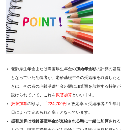
老齢厚生年金または障害厚生年金の
加給年金額
の計算の基礎
となっていた配偶者が、老齢基礎年金の受給権を取得したと
きは、その者の老齢基礎年金の額に加算額を加算する特例が
設けられていて、これを
振替加算
といいます。
振替加算
の額は、「
224,700円
× 改定率 × 受給権者の生年月
日によって定められた率」となっています。
振替加算は老齢基礎年金が支給される時に一緒に加算
される
もので、障害基礎年金などを受給している間は振替加算がつ