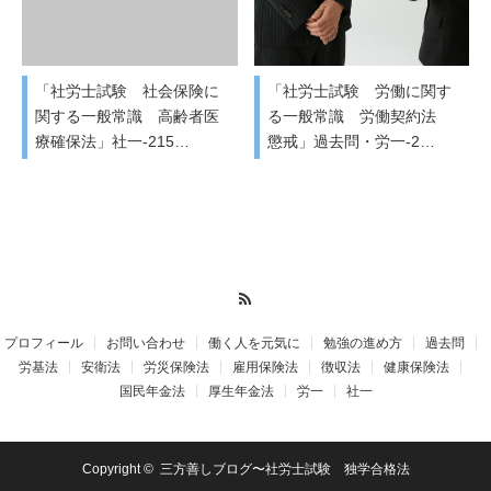
「社労士試験 社会保険に
「社労士試験 労働に関す
関する一般常識 高齢者医
る一般常識 労働契約法
療確保法」社一-215…
懲戒」過去問・労一-2…
RSS
プロフィール
お問い合わせ
働く人を元気に
勉強の進め方
過去問
労基法
安衛法
労災保険法
雇用保険法
徴収法
健康保険法
国民年金法
厚生年金法
労一
社一
Copyright ©
三方善しブログ〜社労士試験 独学合格法