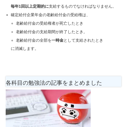
毎年1回以上定期的に
支給
するものでなければなりません。
確定給付企業年金の老齢給付金の受給権は、
老齢給付金の受給権者が
死亡
したとき
老齢給付金の
支給期間が終了
したとき。
老齢給付金の
全部を
一時金
として支給
されたとき
に消滅します。
各科目の勉強法
の記事をまとめました