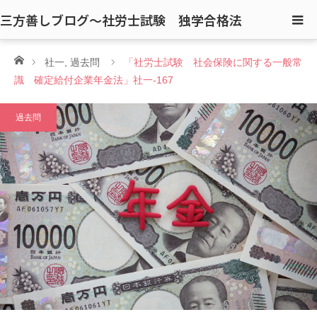
三方善しブログ〜社労士試験 独学合格法
ホーム
社一
,
過去問
「社労士試験 社会保険に関する一般常
識 確定給付企業年金法」社一-167
過去問