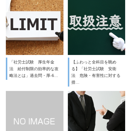
「社労士試験 厚生年金
【ふわっと全科目を眺め
法 給付制限の効率的な攻
る】「社労士試験 安衛
略法とは」過去問・厚-6…
法 危険・有害性に対する
措…