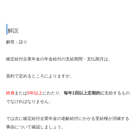
解説
解答：誤り
確定給付企業年金の年金給付の支給期間・支払期月は、
規約で定めるところによりますが、
終身
または
5年以上
にわたり、
毎年1回以上定期的に
支給
するもの
でなければなりません。
では次に確定給付企業年金の老齢給付にかかる受給権が消滅する
事由について確認しましょう。