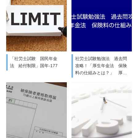
「社労士試験 国民年金
社労士試験勉強法 過去問
法 給付制限」国年-177
攻略！「厚生年金法 保険
料の仕組みとは？」 厚…