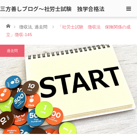
三方善しブログ〜社労士試験 独学合格法
ホーム
徴収法
,
過去問
「社労士試験 徴収法 保険関係の成
立」徴収-145
過去問