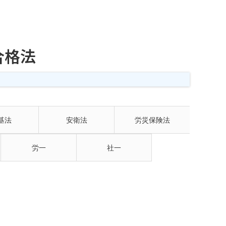
合格法
基法
安衛法
労災保険法
労一
社一