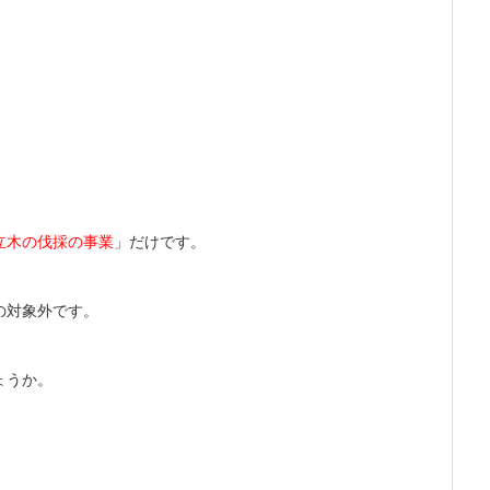
立木の伐採の事業
」だけです。
の対象外です。
ょうか。