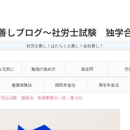
善しブログ〜社労士試験 独学
社労士善し！はたらく人善し！会社善し！
を元気に
勉強の進め方
過去問
労
健康保険法
国民年金法
厚生年金法
労士試験 徴収法 有期事業の一括」徴-111