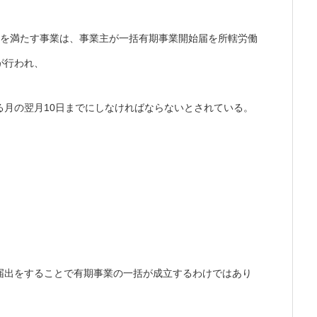
件を満たす事業は、事業主が一括有期事業開始届を所轄労働
が行われ、
る月の翌月10日までにしなければならないとされている。
届出をすることで有期事業の一括が成立するわけではあり