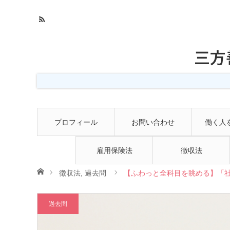
三方
プロフィール
お問い合わせ
働く人
雇用保険法
徴収法
ホーム
徴収法
,
過去問
【ふわっと全科目を眺める】「社
過去問