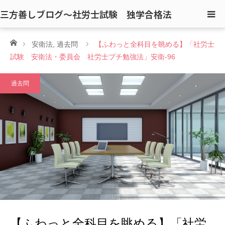
三方善しブログ〜社労士試験 独学合格法
ホーム
安衛法
,
過去問
【ふわっと全科目を眺める】「社労士
試験 安衛法・委員会 社労士プチ勉強法」安衛-96
過去問
【ふわっと全科目を眺める】「社労