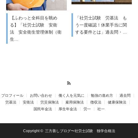
【ふわっと全科目を眺め
「社労士試験 労基法 も
る】「社労士試験 安衛
う一度確認！休業手当に関
法 安全衛生管理体制（衛
する要件とは」過去問・…
生…
RSS
プロフィール
お問い合わせ
働く人を元気に
勉強の進め方
過去問
労基法
安衛法
労災保険法
雇用保険法
徴収法
健康保険法
国民年金法
厚生年金法
労一
社一
Copyright ©
三方善しブログ〜社労士試験 独学合格法