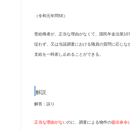
（令和元年問5E）
受給権者が、正当な理由がなくて、国民年金法第10
従わず、又は当該調査における職員の質問に応じな
支給を一時差し止めることができる。
解説
解答：誤り
正当な理由がない
のに、調査による物件の
提出命令