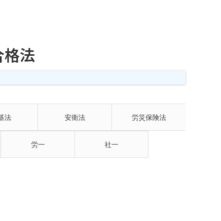
合格法
基法
安衛法
労災保険法
労一
社一