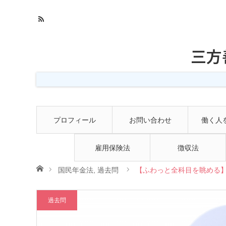
三方
プロフィール
お問い合わせ
働く人
雇用保険法
徴収法
ホーム
国民年金法
,
過去問
【ふわっと全科目を眺める】
過去問