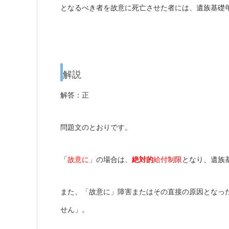
となるべき者を故意に死亡させた者には、遺族基礎
解説
解答：正
問題文のとおりです。
「
故意に
」の場合は、
絶対的
給付制限
となり、遺族
また、「故意に」障害またはその直接の原因となっ
せん」。