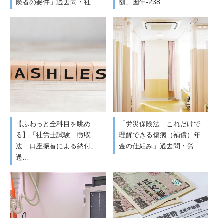
険者の要件」過去問・社…
額」国年-238
【ふわっと全科目を眺め
「労災保険法 これだけで
る】「社労士試験 徴収
理解できる傷病（補償）年
法 口座振替による納付」
金の仕組み」過去問・労…
過…