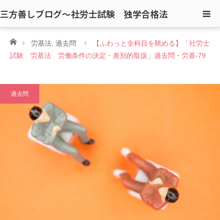
三方善しブログ〜社労士試験 独学合格法
ホーム
労基法
,
過去問
【ふわっと全科目を眺める】「社労士
試験 労基法 労働条件の決定・差別的取扱」過去問・労基-79
過去問