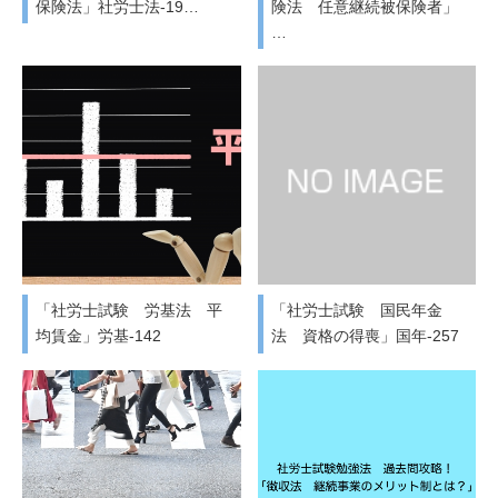
保険法」社労士法-19…
険法 任意継続被保険者」
…
「社労士試験 労基法 平
「社労士試験 国民年金
均賃金」労基-142
法 資格の得喪」国年-257