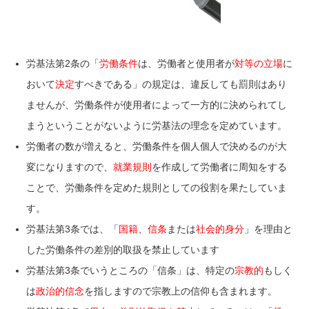
労基法第2条の「
労働条件
は、労働者と使用者が
対等の立場
に
おいて
決定
すべきである」の規定は、違反しても罰則はあり
ませんが、労働条件が使用者によって一方的に決められてし
まうということがないように労基法の理念を定めています。
労働者の数が増えると、労働条件を個人個人で決めるのが大
変になりますので、
就業規則
を作成して労働者に周知をする
ことで、労働条件を定めた規則としての役割を果たしていま
す。
労基法第3条では、「
国籍
、
信条
または
社会的身分
」を理由と
した労働条件の差別的取扱を禁止しています
労基法第3条でいうところの「信条」は、特定の
宗教的
もしく
は
政治的信念
を指しますので宗教上の信仰も含まれます。