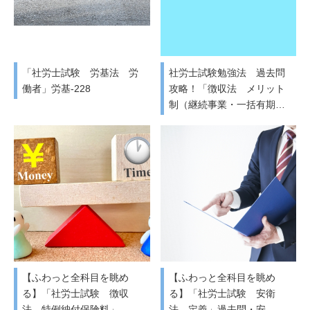
「社労士試験 労基法 労
社労士試験勉強法 過去問
働者」労基-228
攻略！「徴収法 メリット
制（継続事業・一括有期…
【ふわっと全科目を眺め
【ふわっと全科目を眺め
る】「社労士試験 徴収
る】「社労士試験 安衛
法 特例納付保険料」
法 定義」過去問・安