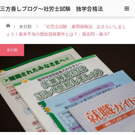
三方善しブログ〜社労士試験 独学合格法
ホーム
未分類
「社労士試験 雇用保険法 おさらいしまし
ょう！基本手当の受給資格要件とは？」過去問・雇-57
未分類