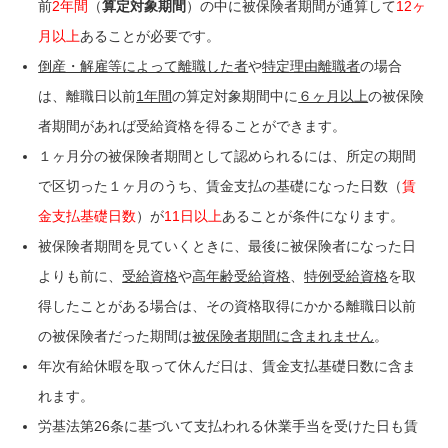
前
2年間
（
算定対象期間
）の中に被保険者期間が通算して
12ヶ
月以上
あることが必要です。
倒産・解雇等によって離職した者
や
特定理由離職者
の場合
は、離職日以前
1年間
の算定対象期間中に
６ヶ月以上
の被保険
者期間があれば受給資格を得ることができます。
１ヶ月分の被保険者期間として認められるには、所定の期間
で区切った１ヶ月のうち、賃金支払の基礎になった日数（
賃
金支払基礎日数
）が
11日以上
あることが条件になります。
被保険者期間を見ていくときに、最後に被保険者になった日
よりも前に、
受給資格
や
高年齢受給資格
、
特例受給資格
を取
得したことがある場合は、その資格取得にかかる離職日以前
の被保険者だった期間は
被保険者期間に含まれません
。
年次有給休暇を取って休んだ日は、賃金支払基礎日数に含ま
れます。
労基法第26条に基づいて支払われる休業手当を受けた日も賃