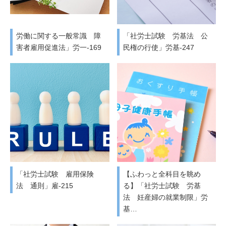
労働に関する一般常識 障
「社労士試験 労基法 公
害者雇用促進法」労一-169
民権の行使」労基-247
「社労士試験 雇用保険
【ふわっと全科目を眺め
法 通則」雇-215
る】「社労士試験 労基
法 妊産婦の就業制限」労
基…