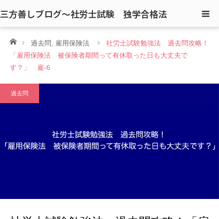
三方善しブログ〜社労士試験 独学合格法
ホーム
過去問
,
雇用保険法
社労士試験勉強法 過去問攻略！
「雇用保険法 被保険者期間って有休取った日も大丈夫で
す？」 雇-6
過去問