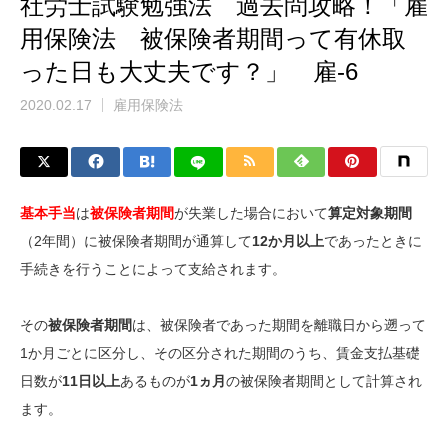
社労士試験勉強法 過去問攻略！「雇
用保険法 被保険者期間って有休取
った日も大丈夫です？」 雇-6
2020.02.17
雇用保険法
基本手当
は
被保険者期間
が失業した場合において
算定対象期間
（2年間）に被保険者期間が通算して
12か月以上
であったときに
手続きを行うことによって支給されます。
その
被保険者期間
は、被保険者であった期間を離職日から遡って
1か月ごとに区分し、その区分された期間のうち、賃金支払基礎
日数が
11日以上
あるものが
1ヵ月
の被保険者期間として計算され
ます。