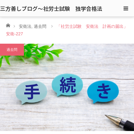
三方善しブログ〜社労士試験 独学合格法
ホーム
安衛法
,
過去問
「社労士試験 安衛法 計画の届出」
安衛-227
過去問