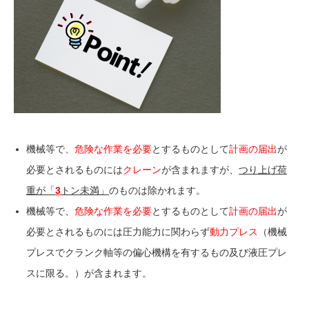
機械等で、
危険な作業を必要
とするものとして
計画の届出
が
必要とされるものには
クレーン
が含まれますが、
つり上げ荷
重が「
3
トン未満」
のものは
除かれます
。
機械等で、
危険な作業を必要
とするものとして
計画の届出
が
必要とされるものには
圧力能力に関わらず
動力プレス
（機械
プレスでクランク軸等の偏心機構を有するもの及び液圧プレ
スに限る。）が含まれます。