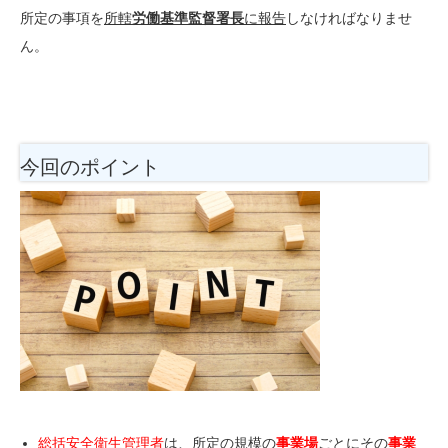
所定の事項を
所轄
労働基準監督署長
に報告
しなければなりませ
ん。
今回のポイント
総括安全衛生管理者
は、
所定の規模の
事業場
ごと
にその
事業