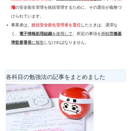
場
の安全衛生管理を統括管理するために、その選任が義務づ
けられています。
事業者は、
総括安全衛生管理者を選任
したときは、遅滞な
く、
電子情報処理組織
を使用して
、所定の事項を
所轄
労働基
準監督署長
に報告
しなければなりません。
各科目の勉強法
の記事をまとめました