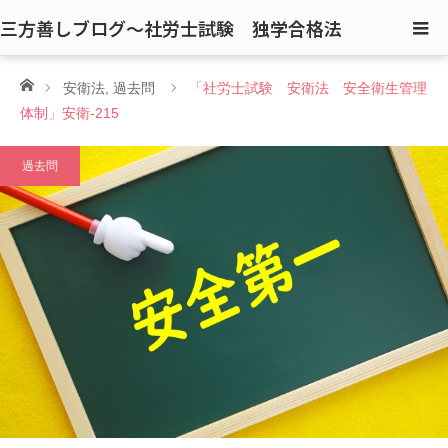
三方善しブログ〜社労士試験 独学合格法
ホーム
安衛法
,
過去問
「社労士試験 安衛法 安全衛生管理
体制」安衛-215
過去問