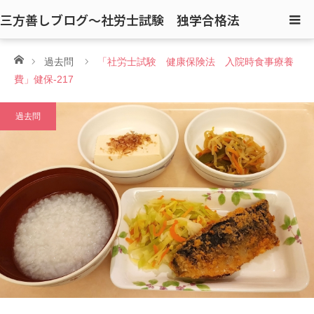
三方善しブログ〜社労士試験 独学合格法
ホーム
過去問
「社労士試験 健康保険法 入院時食事療養
費」健保-217
過去問