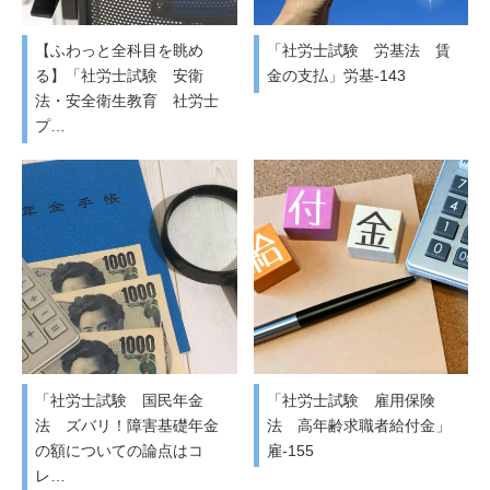
【ふわっと全科目を眺め
「社労士試験 労基法 賃
る】「社労士試験 安衛
金の支払」労基-143
法・安全衛生教育 社労士
プ…
「社労士試験 国民年金
「社労士試験 雇用保険
法 ズバリ！障害基礎年金
法 高年齢求職者給付金」
の額についての論点はコ
雇-155
レ…