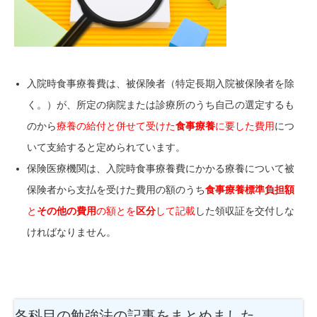
入院時食事療養費は、被保険者（特定長期入院被保険者を除
く。）が、所定の病院または診療所のうち自己の選定するも
のから
療養の給付と併せて受けた
食事療養
に要した費用
につ
いて支給すると定められています。
保険医療機関は、入院時食事療養費にかかる療養について被
保険者から支払を受けた費用の額のうち
食事療養標準負担額
と
その他の費用
の額とを
区分
して記載
した領収証を交付しな
ければなりません。
各科目の勉強法
の記事をまとめました