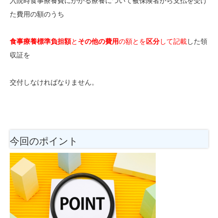
入院時食事療養費にかかる療養について被保険者から支払を受け
た費用の額のうち
食事療養標準負担額
と
その他の費用
の額とを
区分
して記載
した領
収証を
交付しなければなりません。
今回のポイント