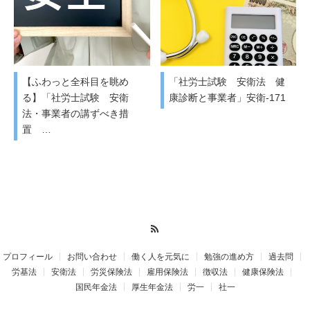
【ふわっと全科目を眺め
「社労士試験 安衛法 健
る】「社労士試験 安衛
康診断と事業者」安衛-171
法・事業者の講ずべき措
置 …
RSS
プロフィール
お問い合わせ
働く人を元気に
勉強の進め方
過去問
労基法
安衛法
労災保険法
雇用保険法
徴収法
健康保険法
国民年金法
厚生年金法
労一
社一