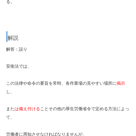
る。
解説
解答：誤り
安衛法では、
この法律や命令の要旨を常時、各作業場の見やすい場所に
掲示
し、
また
は備え付ける
ことその他の厚生労働省令で定める方法によっ
て、
労働者に周知させなければなりませんが、