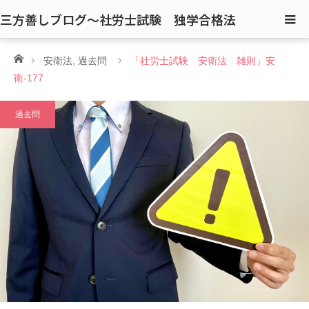
三方善しブログ〜社労士試験 独学合格法
ホーム
安衛法
,
過去問
「社労士試験 安衛法 雑則」安
衛-177
過去問