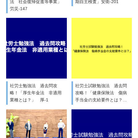
法 社会復帰促進等事業」
期自主検査」安衛-201
労災-147
社労士勉強法 過去問攻
社労士試験勉強法 過去問
略！「厚生年金法 非適用
攻略！「健康保険法 傷病
業種とは？」 厚-1
手当金の支給要件とは？…