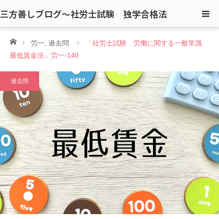
三方善しブログ〜社労士試験 独学合格法
ホーム
労一
,
過去問
「社労士試験 労働に関する一般常識
最低賃金法」労一-140
過去問