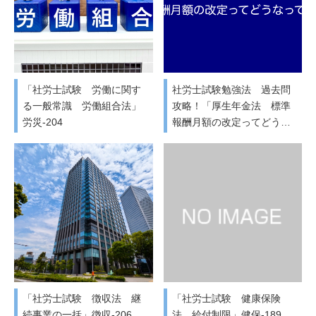
「社労士試験 労働に関す
社労士試験勉強法 過去問
る一般常識 労働組合法」
攻略！「厚生年金法 標準
労災-204
報酬月額の改定ってどう…
「社労士試験 徴収法 継
「社労士試験 健康保険
続事業の一括」徴収-206
法 給付制限」健保-189