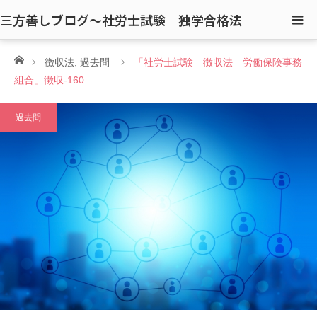
三方善しブログ〜社労士試験 独学合格法
ホーム
徴収法
,
過去問
「社労士試験 徴収法 労働保険事務
組合」徴収-160
過去問