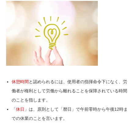
休憩時間
と認められるには、使用者の指揮命令下になく、労
働者が
権利として労働から離れることを保障されている時間
のことを指します。
「
休日
」は、原則として「
暦日」で
午前零時から午後12時ま
で
の休業のことを言います。