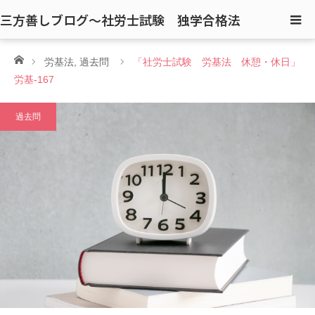
三方善しブログ〜社労士試験 独学合格法
ホーム
労基法
,
過去問
「社労士試験 労基法 休憩・休日」
労基-167
過去問