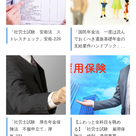
「社労士試験 安衛法 ス
「国民年金法 一度は読ん
トレスチェック」安衛-226
でおくべき遺族基礎年金の
支給要件ハンドブック」…
「社労士試験 厚生年金保
【ふわっと全科目を眺め
険法 不服申立て」厚
る】「社労士試験 雇用保
年-231
険法 総則・適用事業」