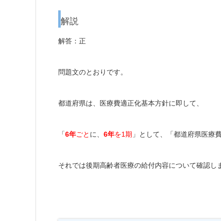
解説
解答：正
問題文のとおりです。
都道府県は、医療費適正化基本方針に即して、
「
6年
ごと
に、
6年
を1期
」として、「都道府県医療
それでは後期高齢者医療の給付内容について確認し