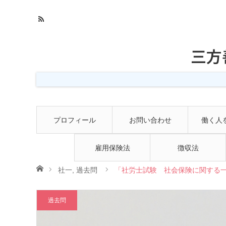
三方
プロフィール
お問い合わせ
働く人
雇用保険法
徴収法
ホーム
社一
,
過去問
「社労士試験 社会保険に関する一
過去問