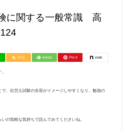
険に関する一般常識 高
24
RSS
feedly
Pin it
note
す。
とで、社労士試験の全容がイメージしやすくなり、勉強の
らいの気軽な気持ちで読んでみてくださいね。