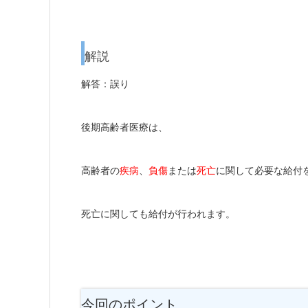
解説
解答：誤り
後期高齢者医療は、
高齢者の
疾病
、
負傷
または
死亡
に関して必要な給付
死亡に関しても給付が行われます。
今回のポイント