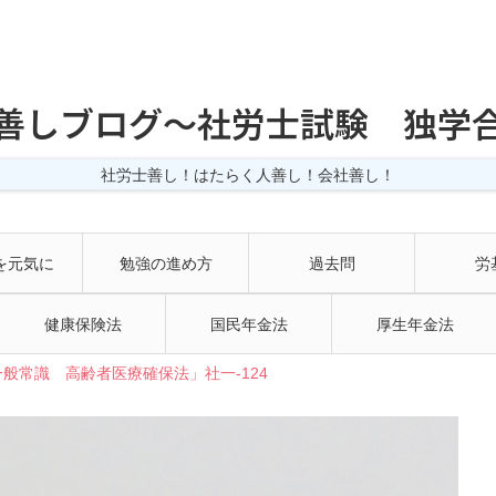
善しブログ〜社労士試験 独学
社労士善し！はたらく人善し！会社善し！
を元気に
勉強の進め方
過去問
労
健康保険法
国民年金法
厚生年金法
般常識 高齢者医療確保法」社一-124