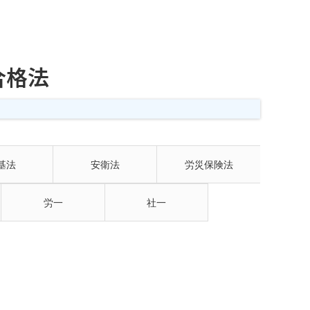
合格法
基法
安衛法
労災保険法
労一
社一