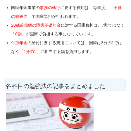
国民年金事業の
事務の執行
に要する費用は、毎年度、「
予算
の範囲内
」で国庫負担が行われます。
20歳前傷病の障害基礎年金
に対する国庫負担は、7割ではなく
「
6割
」が国庫で負担する事になっています。
付加年金
の給付に要する費用については、国庫は3分の1では
なく「
4分の1
」に相当する額を負担します。
各科目の勉強法
の記事をまとめました