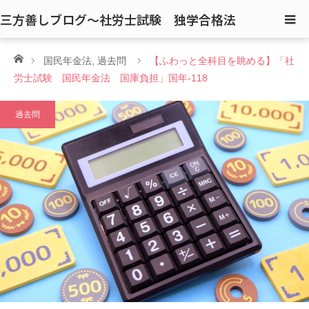
三方善しブログ〜社労士試験 独学合格法
ホーム
国民年金法
,
過去問
【ふわっと全科目を眺める】「社
労士試験 国民年金法 国庫負担」国年-118
過去問