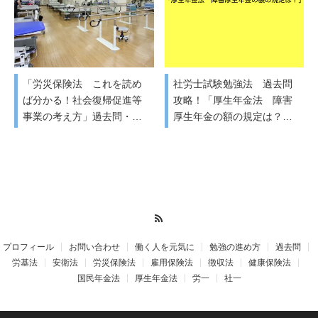
「労災保険法 これを読め
社労士試験勉強法 過去問
ば分かる！社会復帰促進等
攻略！「厚生年金法 障害
事業の考え方」過去問・…
厚生年金の額の規定は？…
RSS
プロフィール
お問い合わせ
働く人を元気に
勉強の進め方
過去問
労基法
安衛法
労災保険法
雇用保険法
徴収法
健康保険法
国民年金法
厚生年金法
労一
社一