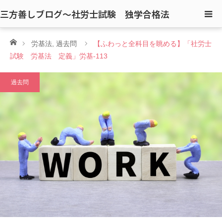
三方善しブログ〜社労士試験 独学合格法
ホーム
労基法
,
過去問
【ふわっと全科目を眺める】「社労士
試験 労基法 定義」労基-113
過去問