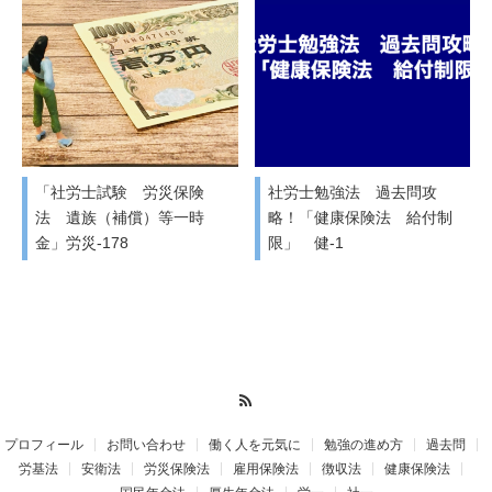
「社労士試験 労災保険
社労士勉強法 過去問攻
法 遺族（補償）等一時
略！「健康保険法 給付制
金」労災-178
限」 健-1
RSS
プロフィール
お問い合わせ
働く人を元気に
勉強の進め方
過去問
労基法
安衛法
労災保険法
雇用保険法
徴収法
健康保険法