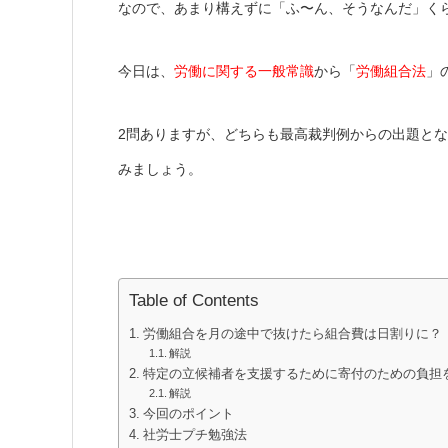
なので、あまり構えずに「ふ〜ん、そうなんだ」く
今日は、
労働に関する一般常識
から「
労働組合法
」
2問ありますが、どちらも最高裁判例からの出題と
みましょう。
Table of Contents
労働組合を月の途中で抜けたら組合費は日割りに？
解説
特定の立候補者を支援するために寄付のための負担
解説
今回のポイント
社労士プチ勉強法