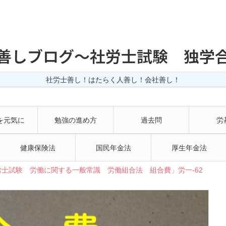
善しブログ〜社労士試験 独学
社労士善し！はたらく人善し！会社善し！
を元気に
勉強の進め方
過去問
労
健康保険法
国民年金法
厚生年金法
士試験 労働に関する一般常識 労働組合法 組合費」労一-62