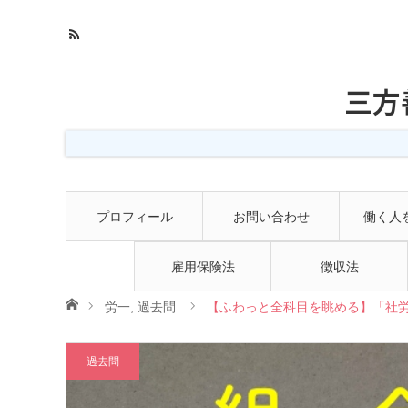
三方
プロフィール
お問い合わせ
働く人
雇用保険法
徴収法
ホーム
労一
,
過去問
【ふわっと全科目を眺める】「社労
過去問