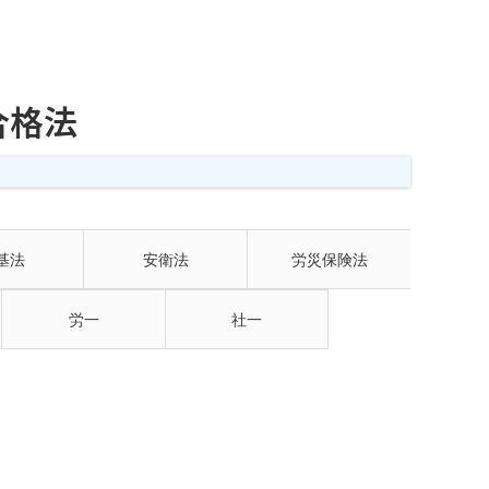
合格法
基法
安衛法
労災保険法
労一
社一