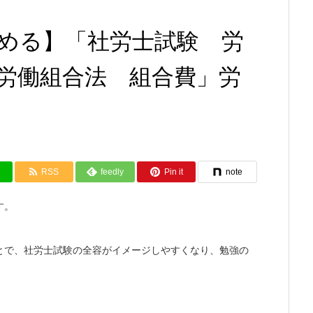
める】「社労士試験 労
労働組合法 組合費」労
RSS
feedly
Pin it
note
す。
とで、社労士試験の全容がイメージしやすくなり、勉強の