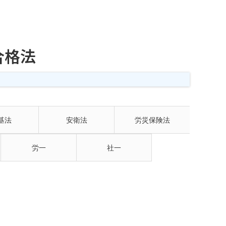
合格法
基法
安衛法
労災保険法
労一
社一