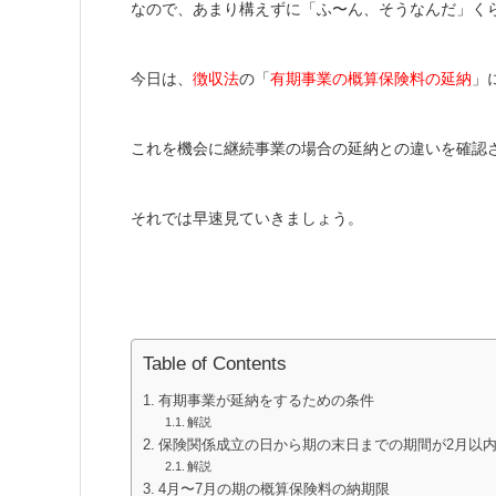
なので、あまり構えずに「ふ〜ん、そうなんだ」く
今日は、
徴収法
の「
有期事業の概算保険料の延納
」
これを機会に継続事業の場合の延納との違いを確認
それでは早速見ていきましょう。
Table of Contents
有期事業が延納をするための条件
解説
保険関係成立の日から期の末日までの期間が2月以
解説
4月〜7月の期の概算保険料の納期限