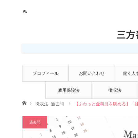
三方
プロフィール
お問い合わせ
働く人
雇用保険法
徴収法
ホーム
徴収法
,
過去問
【ふわっと全科目を眺める】「社
過去問