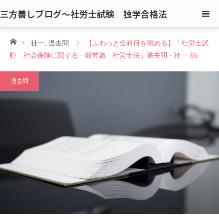
三方善しブログ〜社労士試験 独学合格法
ホーム
社一
,
過去問
【ふわっと全科目を眺める】「社労士試
験 社会保険に関する一般常識 社労士法」過去問・社一-65
過去問