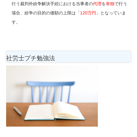
行う裁判外紛争解決手続における当事者の
代理
を
単独
で行う
場合、紛争の目的の価額の上限は「
120万円
」となっていま
す。
社労士プチ勉強法