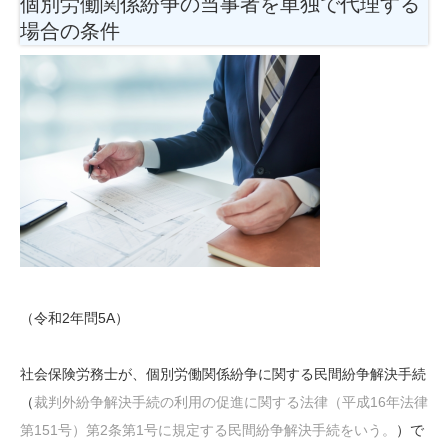
個別労働関係紛争の当事者を単独で代理する
場合の条件
（令和2年問5A）
社会保険労務士が、個別労働関係紛争に関する民間紛争解決手続
（
裁判外紛争解決手続の利用の促進に関する法律（平成16年法律
第151号）第2条第1号に規定する民間紛争解決手続をいう。
）で