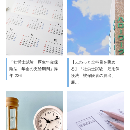
「社労士試験 厚生年金保
【ふわっと全科目を眺め
険法 年金の支給期間」厚
る】「社労士試験 雇用保
年-226
険法 被保険者の届出」
雇…