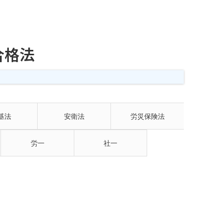
合格法
基法
安衛法
労災保険法
労一
社一