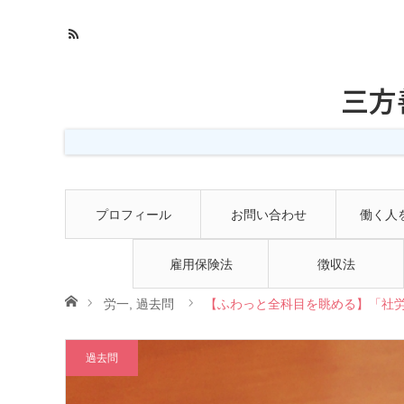
三方
プロフィール
お問い合わせ
働く人
雇用保険法
徴収法
ホーム
労一
,
過去問
【ふわっと全科目を眺める】「社労
過去問