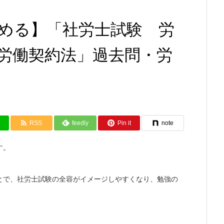
める】「社労士試験 労
労働契約法」過去問・労
RSS
feedly
Pin it
note
す。
とで、社労士試験の全容がイメージしやすくなり、勉強の