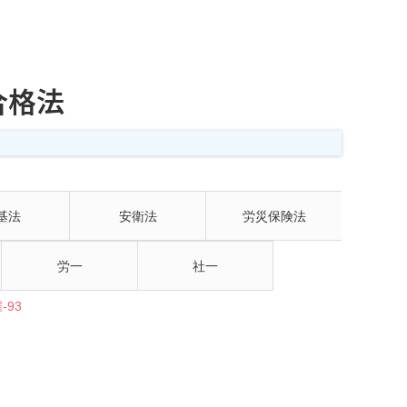
合格法
基法
安衛法
労災保険法
労一
社一
93