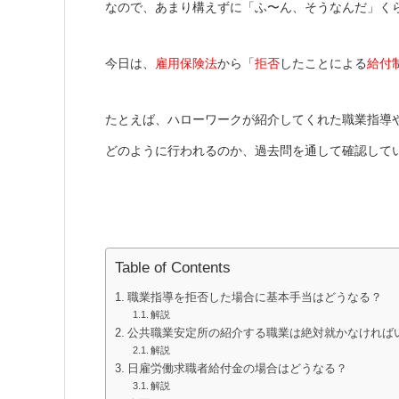
なので、あまり構えずに「ふ〜ん、そうなんだ」く
今日は、
雇用保険法
から「
拒否
したことによる
給付
たとえば、ハローワークが紹介してくれた職業指導
どのように行われるのか、過去問を通して確認して
Table of Contents
職業指導を拒否した場合に基本手当はどうなる？
解説
公共職業安定所の紹介する職業は絶対就かなければ
解説
日雇労働求職者給付金の場合はどうなる？
解説