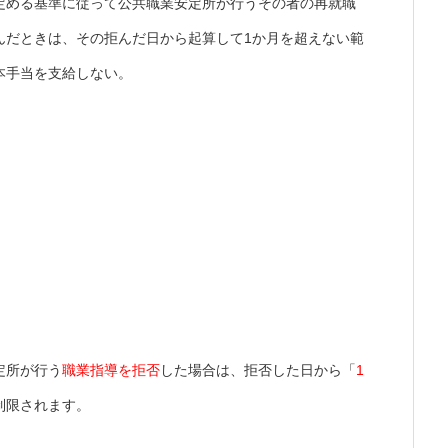
定める基準に従って公共職業安定所が行うその者の再就職
んだときは、その拒んだ日から起算して1か月を超えない範
本手当を支給しない。
定所が行う
職業指導を拒否
した場合は、拒否した日から「
1
制限されます。