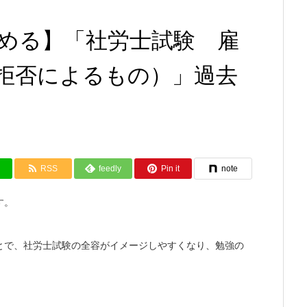
める】「社労士試験 雇
拒否によるもの）」過去
RSS
feedly
Pin it
note
す。
とで、社労士試験の全容がイメージしやすくなり、勉強の