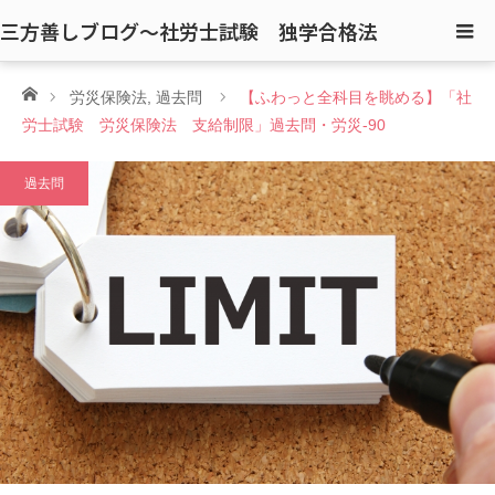
三方善しブログ〜社労士試験 独学合格法
ホーム
労災保険法
,
過去問
【ふわっと全科目を眺める】「社
労士試験 労災保険法 支給制限」過去問・労災-90
過去問