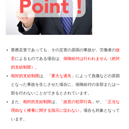
業務災害であっても、その災害の原因の事故が、労働者の
故
意
によるものである場合は、
保険給付は行われません（絶対
的支給制限）
。
相対的支給制限
は、「
重大な過失
」によって負傷などの原因
となった事故を生じさせた場合に、保険給付の全部または一
部を行わないことができるとされています。
また、
相対的支給制限
は、「
故意の犯罪行為
」や、「
正当な
理由なく療養に関する指示に従わない
」場合も対象となって
います。