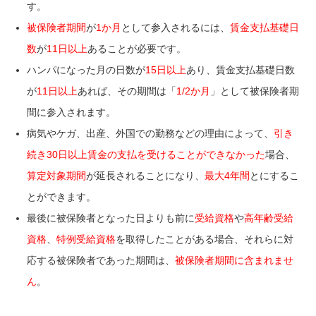
す。
被保険者期間
が
1か月
として参入されるには、
賃金支払基礎日
数
が
11日以上
あることが必要です。
ハンパになった月の日数が
15日以上
あり、賃金支払基礎日数
が
11日以上
あれば、その期間は「
1/2か月
」として被保険者期
間に参入されます。
病気やケガ、出産、外国での勤務などの理由によって、
引き
続き
30日以上
賃金の支払を受けることができなかった
場合、
算定対象期間
が延長されることになり、
最大
4年間
とにするこ
とができます。
最後に被保険者となった日よりも前に
受給資格
や
高年齢受給
資格
、
特例受給資格
を取得したことがある場合、それらに対
応する被保険者であった期間は、
被保険者期間に含まれませ
ん
。