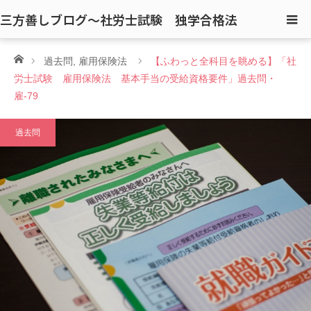
三方善しブログ〜社労士試験 独学合格法
ホーム
過去問
,
雇用保険法
【ふわっと全科目を眺める】「社
労士試験 雇用保険法 基本手当の受給資格要件」過去問・
雇-79
過去問