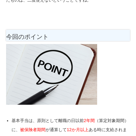
今回のポイント
基本手当は、原則として離職の日以前
2年間
（算定対象期間）
に、
被保険者期間
が通算して
12か月以上
ある時に支給されま