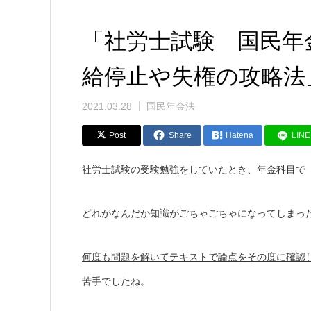
「社労士試験 国民年
給停止や失権の攻略法」
2021.03.28
国民年金法
Post
Share
Hatena
LINE
社労士試験の受験勉強をしていたとき、年金科目で
どれがなんだか知識がごちゃごちゃになってしまっ
何度も問題を解いてテキストで論点をその度に確認
苦手でしたね。