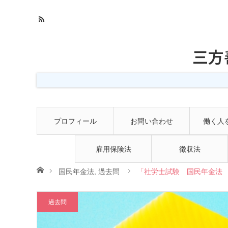
三方
プロフィール
お問い合わせ
働く人
雇用保険法
徴収法
ホーム
国民年金法
,
過去問
「社労士試験 国民年金法 
過去問