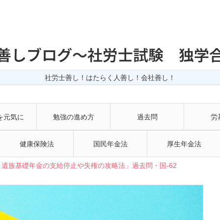
善しブログ〜社労士試験 独学
社労士善し！はたらく人善し！会社善し！
を元気に
勉強の進め方
過去問
労
健康保険法
国民年金法
厚生年金法
遺族基礎年金の支給停止や失権の攻略法」過去問・国-62