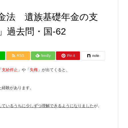
金法 遺族基礎年金の支
過去問・国-62
RSS
feedly
Pin it
note
「
支給停止
」や「
失権
」が出てくると、
た経験があります。
しているうちに少しずつ理解できるようになりました
が、