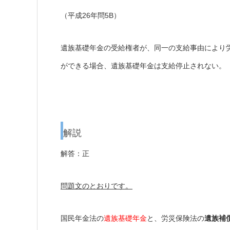
（平成26年問5B）
遺族基礎年金の受給権者が、同一の支給事由により
ができる場合、遺族基礎年金は支給停止されない。
解説
解答：正
問題文のとおりです。
国民年金法の
遺族基礎年金
と、労災保険法の
遺族補