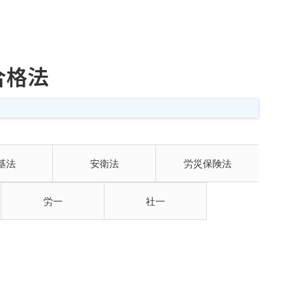
合格法
基法
安衛法
労災保険法
労一
社一