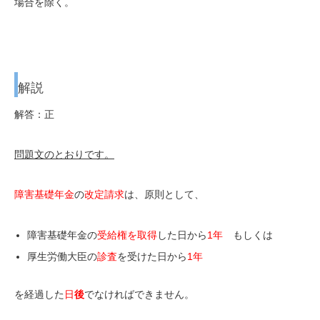
場合を除く。
解説
解答：正
問題文のとおりです。
障害基礎年金
の
改定請求
は、原則として、
障害基礎年金の
受給権を取得
した日から
1年
もしくは
厚生労働大臣の
診査
を受けた日
から
1年
を経過した
日
後
でなければできません。