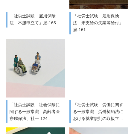
「社労士試験 雇用保険
「社労士試験 雇用保険
法 不服申立て」雇-165
法 未支給の失業等給付」
雇-161
「社労士試験 社会保険に
「社労士試験 労働に関す
関する一般常識 高齢者医
る一般常識 労働契約法に
療確保法」社一-124…
おける就業規則の取扱マ…