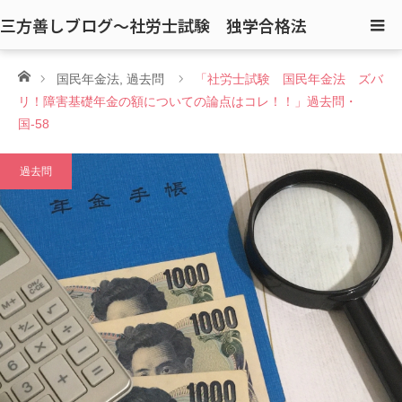
三方善しブログ〜社労士試験 独学合格法
ホーム
国民年金法
,
過去問
「社労士試験 国民年金法 ズバ
リ！障害基礎年金の額についての論点はコレ！！」過去問・
国-58
過去問