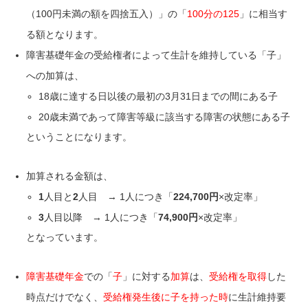
（100円未満の額を四捨五入）」の「
100分の125
」に相当す
る額となります。
障害基礎年金の受給権者によって生計を維持している「子」
への加算は、
18歳に達する日以後の最初の3月31日までの間にある子
20歳未満であって障害等級に該当する障害の状態にある子
ということになります。
加算される金額は、
1
人目と
2
人目 → 1人につき「
224,700円
×改定率」
3
人目以降 → 1人につき「
74,900円
×改定率」
となっています。
障害基礎年金
での「
子
」に対する
加算
は、
受給権を取得
した
時点だけでなく、
受給権発生後に子を持った時
に生計維持要