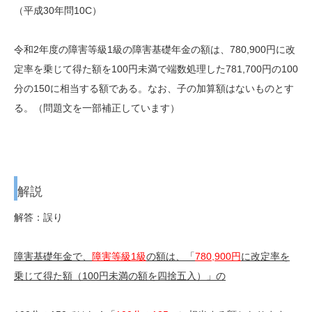
（平成30年問10C）
令和2年度
の障害等級1級の障害基礎年金の額は、780,900円に改
定率を乗じて得た額を100円未満で端数処理した
781,700円
の100
分の150に相当する額である。なお、子の加算額はないものとす
る。（問題文を一部補正しています）
解説
解答：誤り
障害基礎年金で、
障害等級1級
の額は、「
780,900円
に改定率を
乗じて得た額（100円未満の額を四捨五入）」の