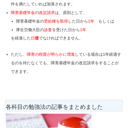
件を満たしていれば加算されます。
障害基礎年金
の
改定請求
は、原則として、
障害基礎年金の
受給権を取得
した日から
1年
もしくは
厚生労働大臣の
診査
を受けた日
から
1年
を経過した
日
後
でなければできません。
ただし、
障害の程度が明らかに増進
している場合は1年経過す
るのを待たなくても、障害基礎年金の改定請求をすることが
できます。
各科目の勉強法
の記事をまとめました