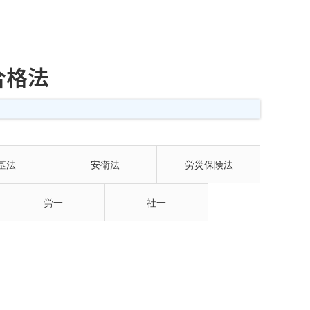
合格法
基法
安衛法
労災保険法
労一
社一