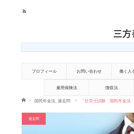
三方
プロフィール
お問い合わせ
働く人
雇用保険法
徴収法
ホーム
国民年金法
,
過去問
「社労士試験 国民年金法 
過去問