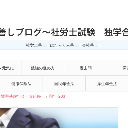
善しブログ〜社労士試験 独学
社労士善し！はたらく人善し！会社善し！
を元気に
勉強の進め方
過去問
労
健康保険法
国民年金法
厚生年金法
障害基礎年金・支給停止」国年-203