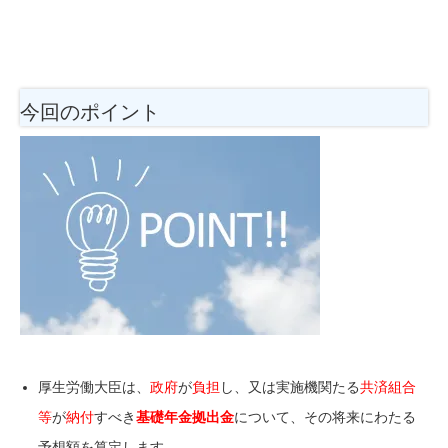
今回のポイント
厚生労働大臣は、
政府
が
負担
し、又は
実施機関
たる
共済組合
等
が
納付
すべき
基礎年金拠出金
について、その将来にわたる
予想額を算定します。