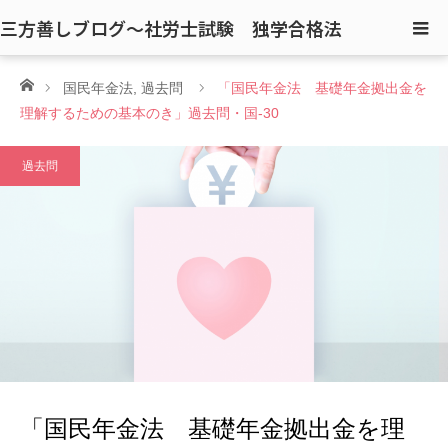
三方善しブログ〜社労士試験 独学合格法
ホーム
国民年金法
,
過去問
「国民年金法 基礎年金拠出金を
理解するための基本のき」過去問・国-30
過去問
「国民年金法 基礎年金拠出金を理