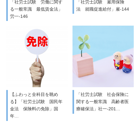
「社労士試験 労働に関す
「社労士試験 雇用保険
る一般常識 最低賃金法」
法 就職促進給付」雇-144
労一-146
【ふわっと全科目を眺め
「社労士試験 社会保険に
る】「社労士試験 国民年
関する一般常識 高齢者医
金法 保険料の免除」国
療確保法」社一-201…
年…