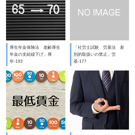
厚生年金保険法 老齢厚生
「社労士試験 労基法 差
年金の支給繰下げ」厚
別的取扱いの禁止」労
年-193
基-177