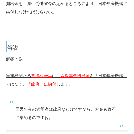
拠出金を、厚生労働省令の定めるところにより、日本年金機構に
納付しなければならない。
解説
解答：誤
実施機関たる
共済組合等
は、
基礎年金拠出金
を「日本年金機構」
ではなく、
「政府」に納付
します。
国民年金の管掌者は政府なわけですから、お金も政府
に集めるのですね。