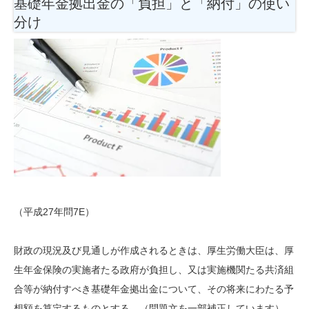
基礎年金拠出金の「負担」と「納付」の使い
分け
（平成27年問7E）
財政の現況及び見通しが作成されるときは、厚生労働大臣は、厚
生年金保険の
実施者
たる政府が負担し、又は
実施機関
たる共済組
合等が納付すべき基礎年金拠出金について、その将来にわたる予
想額を算定するものとする。（問題文を一部補正しています）