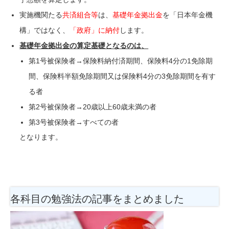
実施機関たる
共済組合等
は、
基礎年金拠出金
を「日本年金機
構」ではなく、
「政府」に納付
します。
基礎年金拠出金の算定基礎となるのは、
第1号被保険者→保険料納付済期間、保険料4分の1免除期
間、保険料半額免除期間又は保険料4分の3免除期間を有す
る者
第2号被保険者→
20歳以上60歳未満の者
第3号被保険者→すべての者
となります。
各科目の勉強法の記事をまとめました