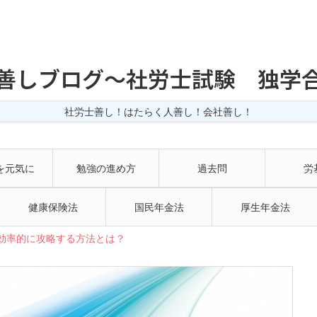
善しブログ〜社労士試験 独学
社労士善し！はたらく人善し！会社善し！
を元気に
勉強の進め方
過去問
労
健康保険法
国民年金法
厚生年金法
効率的に攻略する方法とは？