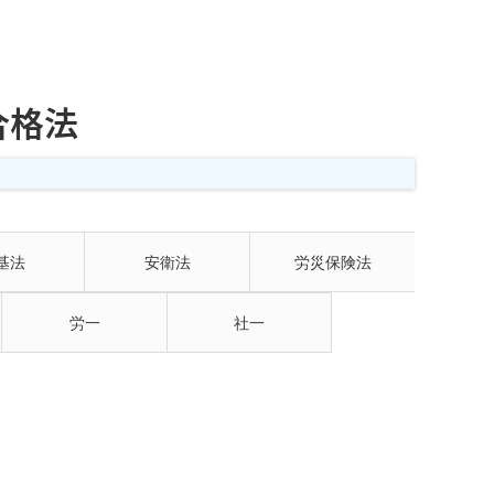
合格法
基法
安衛法
労災保険法
労一
社一