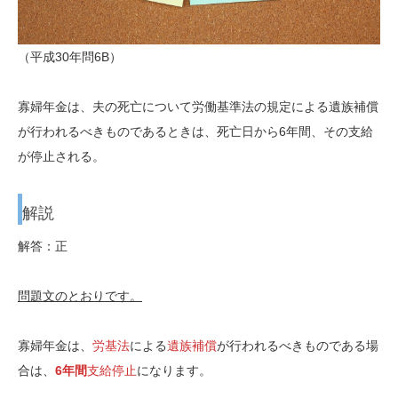
（平成30年問6B）
寡婦年金は、夫の死亡について労働基準法の規定による遺族補償
が行われるべきものであるときは、死亡日から6年間、その支給
が停止される。
解説
解答：正
問題文のとおりです。
寡婦年金は、
労基法
による
遺族補償
が行われるべきものである場
合は、
6年間
支給停止
になります。