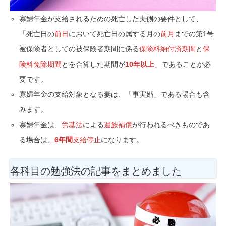
寡婦年金が支給されるための死亡した夫側の要件として、
「死亡日の
前日
において死亡日の属する月の
前月
までの第1号
被保険者としての被保険者期間に係る
保険料納付済期間
と
保
険料免除期間
とを合算した期間が
10年以上
」であることが必
要です。
寡婦年金の支給対象となる妻は、「事実婚」である場合も含
みます。
寡婦年金は、
労基法
による
遺族補償
が行われるべきものであ
る場合は、
6年間
支給停止
になります。
各科目の勉強法の記事をまとめました