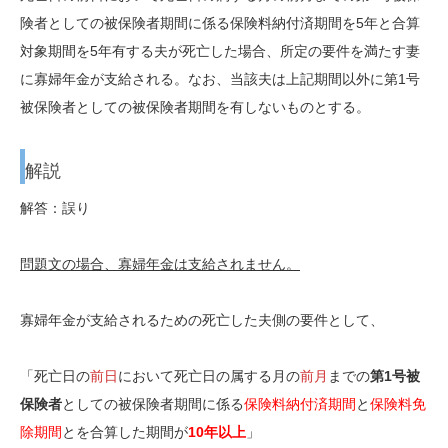
険者としての被保険者期間に係る保険料納付済期間を5年と合算
対象期間を5年有する夫が死亡した場合、所定の要件を満たす妻
に寡婦年金が支給される。なお、当該夫は上記期間以外に第1号
被保険者としての被保険者期間を有しないものとする。
解説
解答：誤り
問題文の場合、寡婦年金は支給されません。
寡婦年金が支給されるための死亡した夫側の要件として、
「死亡日の
前日
において死亡日の属する月の
前月
までの
第1号被
保険者
としての被保険者期間に係る
保険料納付済期間
と
保険料免
除期間
とを合算した期間が
10年以上
」