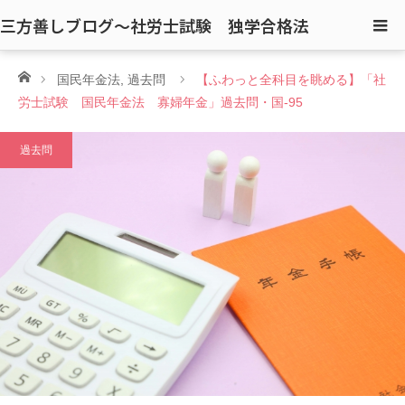
三方善しブログ〜社労士試験 独学合格法
ホーム
国民年金法
,
過去問
【ふわっと全科目を眺める】「社
労士試験 国民年金法 寡婦年金」過去問・国-95
過去問