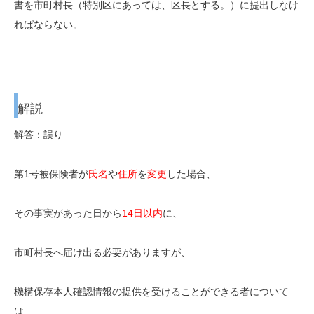
書を市町村長（特別区にあっては、区長とする。）に提出しなけ
ればならない。
解説
解答：誤り
第1号被保険者が
氏名
や
住所
を
変更
した場合、
その事実があった日から
14日以内
に、
市町村長へ届け出る必要がありますが、
機構保存本人確認情報の提供
を受けることができる者について
は、