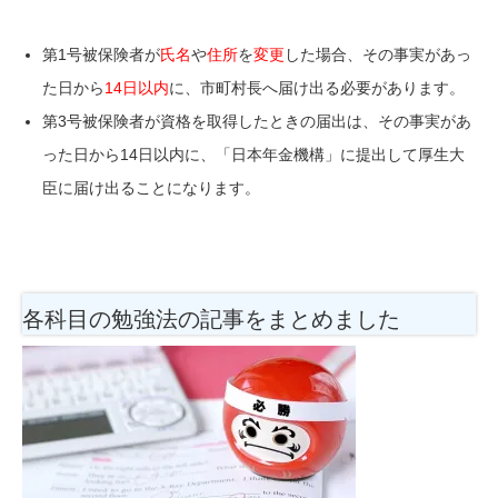
第1号被保険者が
氏名
や
住所
を
変更
した場合、
その事実があっ
た日から
14日以内
に、市町村長へ届け出る必要があります。
第3号被保険者が資格を取得したときの届出は、その事実があ
った日から
14日以内
に、「
日本年金機構」に提出して厚生大
臣に届け出ることになります。
各科目の勉強法
の記事をまとめました