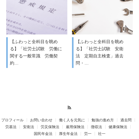
【ふわっと全科目を眺め
【ふわっと全科目を眺め
る】「社労士試験 労働に
る】「社労士試験 安衛
関する一般常識 労働契
法 定期自主検査」過去
約…
問・…
RSS
プロフィール
お問い合わせ
働く人を元気に
勉強の進め方
過去問
労基法
安衛法
労災保険法
雇用保険法
徴収法
健康保険法
国民年金法
厚生年金法
労一
社一