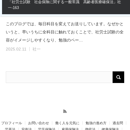
「社労士試験 社会保険に関する一般常識 高齢者医療確保法」社
一-163
このブログでは、毎日科目を変えてお送りしています。なぜかと
いうと、早いうちに全科目に触れておくことで、社労士試験の全
容がイメージしやすくなり、勉強のペー…
2025.02.11
社一
RSS
プロフィール
お問い合わせ
働く人を元気に
勉強の進め方
過去問
労基法
安衛法
労災保険法
雇用保険法
徴収法
健康保険法