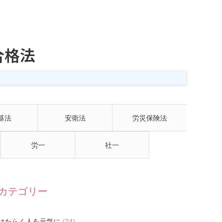
合格法
基法
安衛法
労災保険法
労一
社一
カテゴリー
はたらく人を元気に
(24)