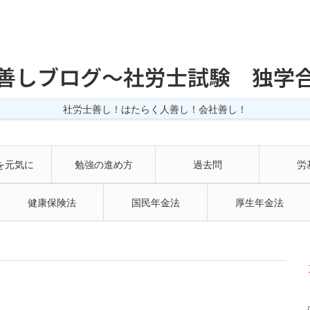
善しブログ〜社労士試験 独学
社労士善し！はたらく人善し！会社善し！
を元気に
勉強の進め方
過去問
労
健康保険法
国民年金法
厚生年金法