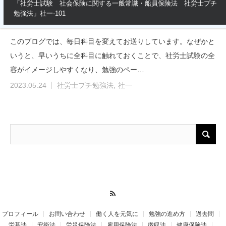
「社労士試験 社会保険に関する一般常識・船員保険法 社労士プチ
勉強法」社一-101
このブログでは、毎日科目を変えてお送りしています。なぜかと
いうと、早いうちに全科目に触れておくことで、社労士試験の全
容がイメージしやすくなり、勉強のペー…
2023.05.24
社労士プチ勉強法
社一
RSS
プロフィール
お問い合わせ
働く人を元気に
勉強の進め方
過去問
労基法
安衛法
労災保険法
雇用保険法
徴収法
健康保険法