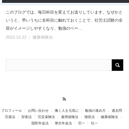
このブログでは、毎日科目を変えてお送りしています。なぜかと
いうと、早いうちに全科目に触れておくことで、社労士試験の全
容がイメージしやすくなり、勉強のペー…
2022.12.22
健康保険法
RSS
プロフィール
お問い合わせ
働く人を元気に
勉強の進め方
過去問
労基法
安衛法
労災保険法
雇用保険法
徴収法
健康保険法
国民年金法
厚生年金法
労一
社一